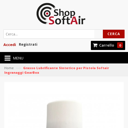
CERCA
Accedi
Registrati
Carrello
0
MENU
—›
Home
Grasso Lubrificante Sintetico per Pistola Softair
Ingranaggi GearBox