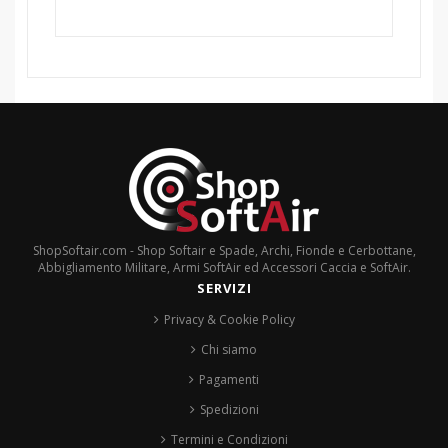
ShopSoftair.com - Shop Softair e Spade, Archi, Fionde e Cerbottane,
Abbigliamento Militare, Armi SoftAir ed Accessori Caccia e SoftAir.
SERVIZI
Privacy & Cookie Policy
Chi siamo
Pagamenti
Spedizioni
Termini e Condizioni