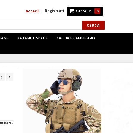
Accedi
Registrati
Carrello
|
0
CERCA
TTANE
KATANE E SPADE
CACCIA E CAMPEGGIO
0038018