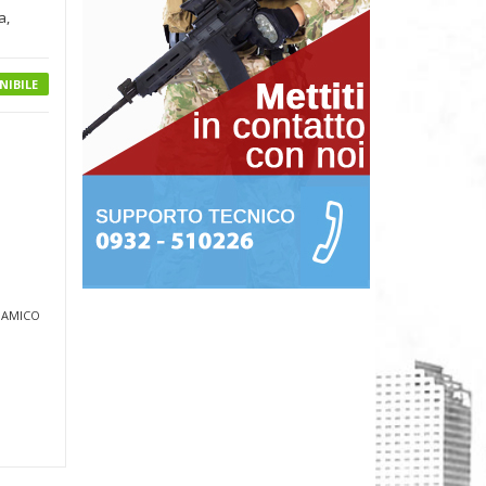
a,
NIBILE
 AMICO