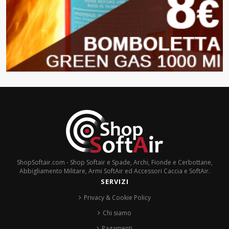
ShopSoftair.com - Shop Softair e Spade, Archi, Fionde e Cerbottane,
Abbigliamento Militare, Armi SoftAir ed Accessori Caccia e SoftAir.
SERVIZI
Privacy & Cookie Policy
Chi siamo
Pagamenti