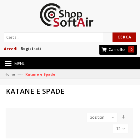
CERCA
Accedi
Registrati
Carrello
0
MENU
—›
Home
Katane e Spade
KATANE E SPADE
position
12