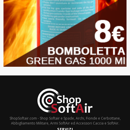
ShopSoftair.com - Shop Softair e Spade, Archi, Fionde e Cerbottane,
Abbigliamento Militare, Armi SoftAir ed Accessori Caccia e SoftAir.
SERVIZI