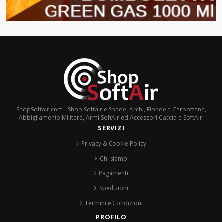
ShopSoftair.com - Shop Softair e Spade, Archi, Fionde e Cerbottane,
Abbigliamento Militare, Armi SoftAir ed Accessori Caccia e SoftAir.
SERVIZI
Privacy & Cookie Policy
Chi siamo
Pagamenti
Spedizioni
Termini e Condizioni
PROFILO