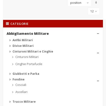
position
12
CATEGORIE
Abbigliamento Militare
Anfibi Militari
Divise Militari
Cinturoni Militari e Cinghie
Cinturoni Militari
Cinghie Portafucile
Giubbotti e Parka
Fondine
Cosciali
Ascellari
Trucco Militare