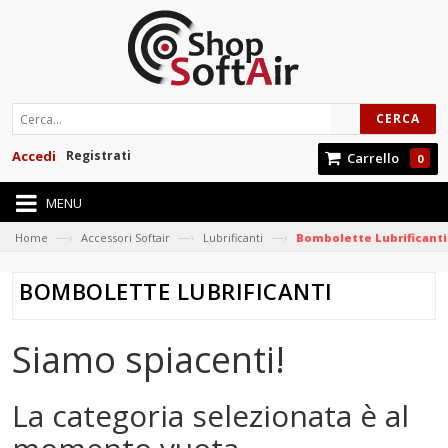
CERCA
Accedi
Registrati
Carrello
0
MENU
—›
—›
—›
Home
Accessori Softair
Lubrificanti
Bombolette Lubrificanti
BOMBOLETTE LUBRIFICANTI
Siamo spiacenti!
La categoria selezionata è al