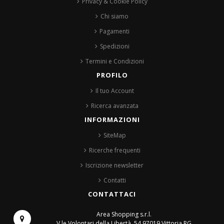
Privacy & Cookie Policy
Chi siamo
Pagamenti
Spedizioni
Termini e Condizioni
PROFILO
Il tuo Account
Ricerca avanzata
INFORMAZIONI
SiteMap
Ricerche frequenti
Iscrizione newsletter
Contatti
CONTATTACI
Area Shopping s.r.l.
V.le Volontari della Libertà, 54
97019 Vittoria RG