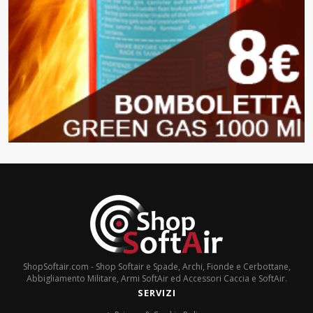
ShopSoftair.com - Shop Softair e Spade, Archi, Fionde e Cerbottane,
Abbigliamento Militare, Armi SoftAir ed Accessori Caccia e SoftAir.
SERVIZI