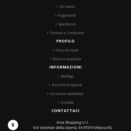
Chi siamo
Pagamenti
Spedizioni
Termini e Condizioni
PROFILO
Il tuo Account
Ricerca avanzata
INFORMAZIONI
SiteMap
Ricerche frequenti
Iscrizione newsletter
Contatti
CONTATTACI
Area Shopping s.r.l.
V.le Volontari della Libertà, 54
97019 Vittoria RG