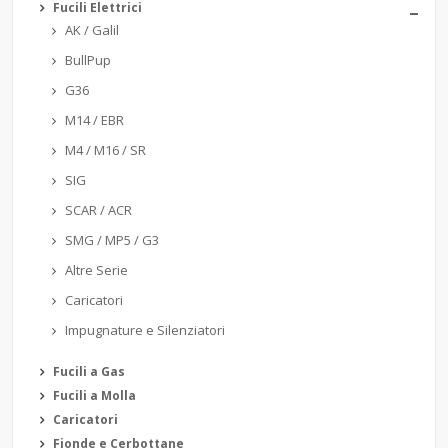
Fucili Elettrici
AK / Galil
BullPup
G36
M14 / EBR
M4 / M16 / SR
SIG
SCAR / ACR
SMG / MP5 / G3
Altre Serie
Caricatori
Impugnature e Silenziatori
Fucili a Gas
Fucili a Molla
Caricatori
Fionde e Cerbottane