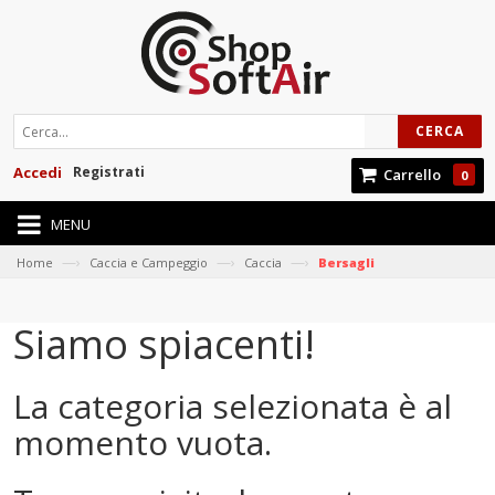
CERCA
Accedi
Registrati
Carrello
0
MENU
—›
—›
—›
Home
Caccia e Campeggio
Caccia
Bersagli
Siamo spiacenti!
La categoria selezionata è al
momento vuota.