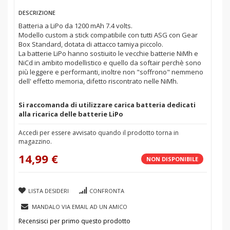
DESCRIZIONE
Batteria a LiPo da 1200 mAh 7.4 volts.
Modello custom a stick compatibile con tutti ASG con Gear
Box Standard, dotata di attacco tamiya piccolo.
La batterie LiPo hanno sostiuito le vecchie batterie NiMh e
NiCd in ambito modellistico e quello da softair perchè sono
più leggere e performanti, inoltre non "soffrono" nemmeno
dell' effetto memoria, difetto riscontrato nelle NiMh.
Si raccomanda di utilizzare carica batteria dedicati
alla ricarica delle batterie LiPo
Accedi per essere avvisato quando il prodotto torna in
magazzino.
14,99 €
NON DISPONIBILE
LISTA DESIDERI
CONFRONTA
MANDALO VIA EMAIL AD UN AMICO
Recensisci per primo questo prodotto