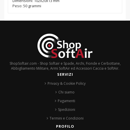
Dimensioni: 102x20x13 mm
Peso: 50 grammi
ShopSoftair.com - Shop Softair e Spade, Archi, Fionde e Cerbottane,
Abbigliamento Militare, Armi SoftAir ed Accessori Caccia e SoftAir.
SERVIZI
Privacy & Cookie Policy
Chi siamo
Pagamenti
Spedizioni
Termini e Condizioni
PROFILO