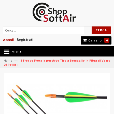
CERCA
Accedi
Registrati
Carrello
0
MENU
—›
Home
3 Frecce Freccia per Arco Tiro a Bersaglio in Fibra di Vetro
26 Pollici