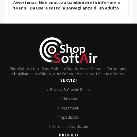
Avvertenza: Non adatto a bambini di età inferiore a
14 anni. Da usare sotto la sorveglianza di un adulto
ShopSoftair.com - Shop Softair e Spade, Archi, Fionde e Cerbottane,
Abbigliamento Militare, Armi SoftAir ed Accessori Caccia e SoftAir.
SERVIZI
Privacy & Cookie Policy
Chi siamo
Pagamenti
Spedizioni
Termini e Condizioni
PROFILO