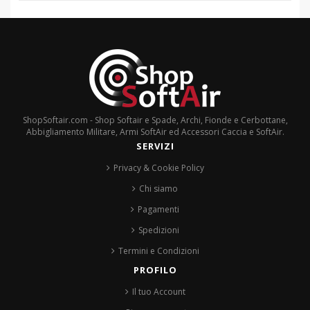
ShopSoftair.com - Shop Softair e Spade, Archi, Fionde e Cerbottane,
Abbigliamento Militare, Armi SoftAir ed Accessori Caccia e SoftAir.
SERVIZI
Privacy & Cookie Policy
Chi siamo
Pagamenti
Spedizioni
Termini e Condizioni
PROFILO
Il tuo Account