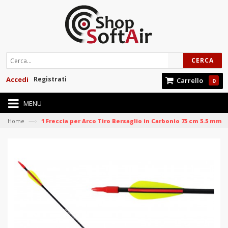
CERCA
Accedi
Registrati
Carrello
0
MENU
—›
Home
1 Freccia per Arco Tiro Bersaglio in Carbonio 75 cm 5.5 mm