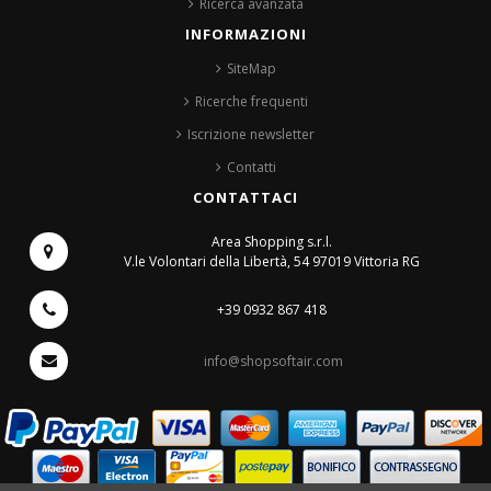
Ricerca avanzata
INFORMAZIONI
SiteMap
Ricerche frequenti
Iscrizione newsletter
Contatti
CONTATTACI
Area Shopping s.r.l.
V.le Volontari della Libertà, 54
97019 Vittoria RG
+39 0932 867 418
info@shopsoftair.com