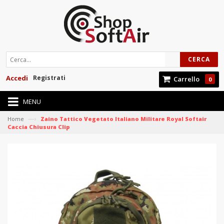
CERCA
Accedi
Registrati
Carrello
0
MENU
—›
Home
Zaino Tattico Vegetato Italiano Militare Royal Softair
Caccia Chiusura Clip