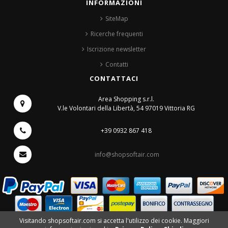
INFORMAZIONI
SiteMap
Ricerche frequenti
Iscrizione newsletter
Contatti
CONTATTACI
Area Shopping s.r.l.
V.le Volontari della Libertà, 54
97019 Vittoria RG
+39 0932 867 418
info@shopsoftair.com
Visitando shopsoftair.com si accetta l'utilizzo dei cookie. Maggiori
©2017 Area Shopping s.r.l. -
V.le Volontari della Libertà, 54
- 97019 Vittoria (RG)