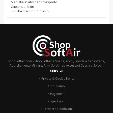
Maniglia in abs per il trasporto
Capienza: 3 litri
Lunghezza tubo: 1 metro
ShopSoftair.com - Shop Softair e Spade, Archi, Fionde e Cerbottane,
Abbigliamento Militare, Armi SoftAir ed Accessori Caccia e SoftAir.
SERVIZI
Privacy & Cookie Policy
Chi siamo
Pagamenti
Spedizioni
Termini e Condizioni