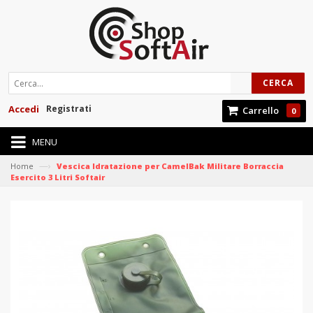
CERCA
Accedi
Registrati
Carrello
0
MENU
—›
Home
Vescica Idratazione per CamelBak Militare Borraccia
Esercito 3 Litri Softair