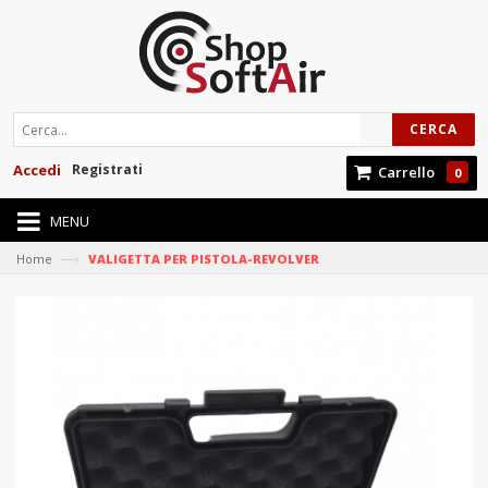
CERCA
Accedi
Registrati
Carrello
0
MENU
—›
Home
VALIGETTA PER PISTOLA-REVOLVER