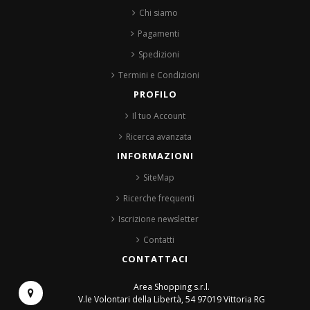
Chi siamo
Pagamenti
Spedizioni
Termini e Condizioni
PROFILO
Il tuo Account
Ricerca avanzata
INFORMAZIONI
SiteMap
Ricerche frequenti
Iscrizione newsletter
Contatti
CONTATTACI
Area Shopping s.r.l.
V.le Volontari della Libertà, 54
97019 Vittoria RG