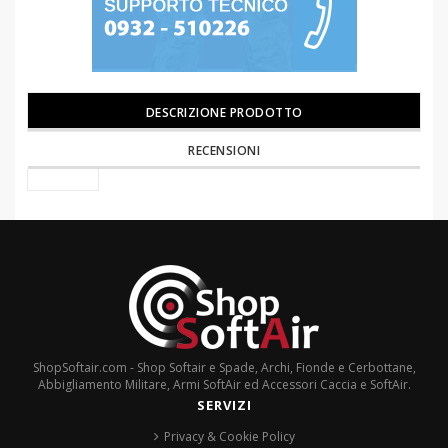
DESCRIZIONE PRODOTTO
RECENSIONI
ShopSoftair.com - Shop Softair e Spade, Archi, Fionde e Cerbottane,
Abbigliamento Militare, Armi SoftAir ed Accessori Caccia e SoftAir.
SERVIZI
Privacy & Cookie Policy