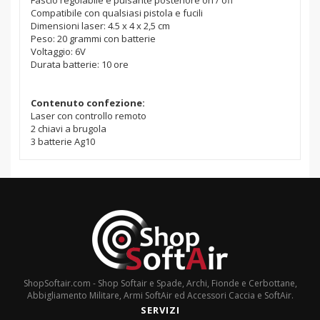
Fascio regolabile e pulsante posteriore on / off
Compatibile con qualsiasi pistola e fucili
Dimensioni laser: 4.5 x 4 x 2,5 cm
Peso: 20 grammi con batterie
Voltaggio: 6V
Durata batterie: 10 ore
Contenuto confezione:
Laser con controllo remoto
2 chiavi a brugola
3 batterie Ag10
ShopSoftair.com - Shop Softair e Spade, Archi, Fionde e Cerbottane,
Abbigliamento Militare, Armi SoftAir ed Accessori Caccia e SoftAir.
SERVIZI