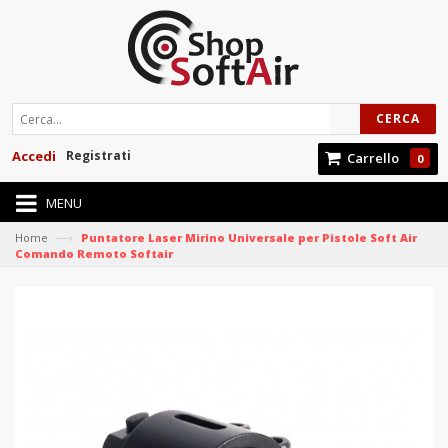
CERCA
Accedi
Registrati
Carrello
0
MENU
—›
Home
Puntatore Laser Mirino Universale per Pistole Soft Air
Comando Remoto Softair