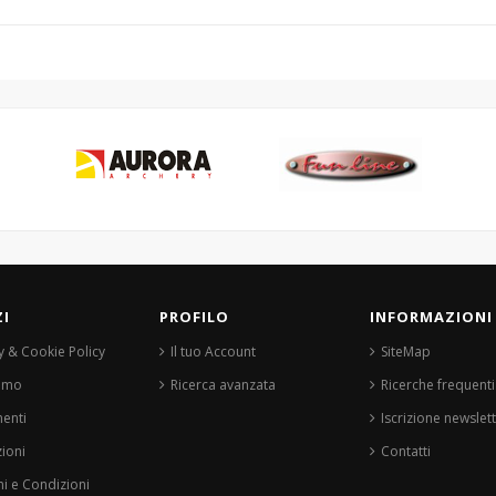
ZI
PROFILO
INFORMAZIONI
y & Cookie Policy
Il tuo Account
SiteMap
iamo
Ricerca avanzata
Ricerche frequenti
enti
Iscrizione newslet
ioni
Contatti
i e Condizioni