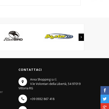
CONTATTACI
Area Shopping s.r.l.
V.le Volontari della Libertà, 54
97019
Vittoria RG
ter
+39 0932 867 418