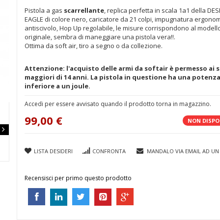
Pistola a gas
scarrellante
, replica perfetta in scala 1a1 della DE
EAGLE di colore nero, caricatore da 21 colpi, impugnatura ergono
antiscivolo, Hop Up regolabile, le misure corrispondono al modell
originale, sembra di maneggiare una pistola vera!!.
Ottima da soft air, tiro a segno o da collezione.
Attenzione: l'acquisto delle armi da softair è permesso ai s
maggiori di 14 anni. La pistola in questione ha una potenz
inferiore a un joule.
Accedi per essere avvisato quando il prodotto torna in magazzino.
99,00 €
NON DISPO
LISTA DESIDERI
CONFRONTA
MANDALO VIA EMAIL AD UN
Recensisci per primo questo prodotto