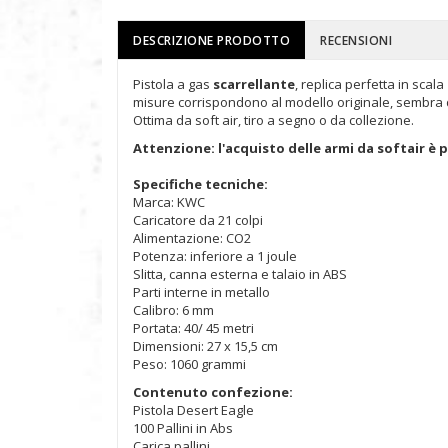
DESCRIZIONE PRODOTTO
RECENSIONI
Pistola a gas
scarrellante
, replica perfetta in sca
misure corrispondono al modello originale, sembra d
Ottima da soft air, tiro a segno o da collezione.
Attenzione: l'acquisto delle armi da softair è 
Specifiche tecniche:
Marca: KWC
Caricatore da 21 colpi
Alimentazione: CO2
Potenza: inferiore a 1 joule
Slitta, canna esterna e talaio in ABS
Parti interne in metallo
Calibro: 6 mm
Portata: 40/ 45 metri
Dimensioni: 27 x 15,5 cm
Peso: 1060 grammi
Contenuto confezione:
Pistola Desert Eagle
100 Pallini in Abs
Carica pallini