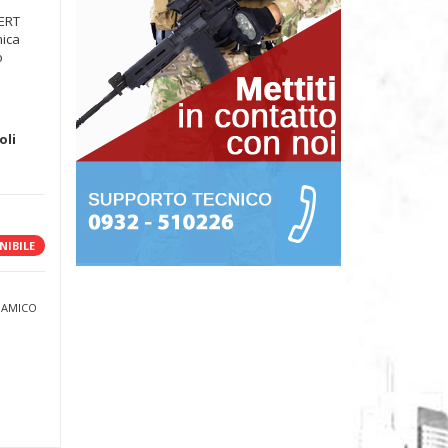
SERT
mica
o
oli
a
NIBILE
 AMICO