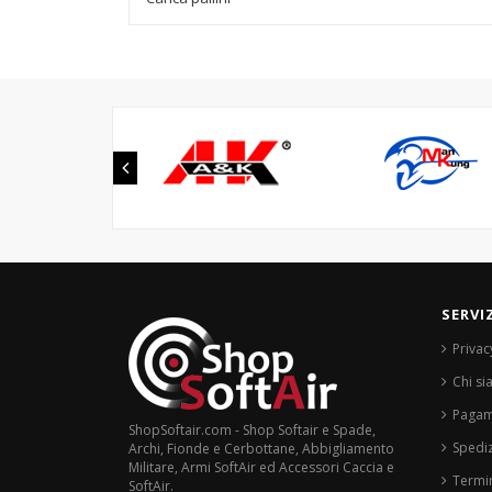
SERVI
Privac
Chi s
Pagam
ShopSoftair.com - Shop Softair e Spade,
Spediz
Archi, Fionde e Cerbottane, Abbigliamento
Militare, Armi SoftAir ed Accessori Caccia e
Termin
SoftAir.