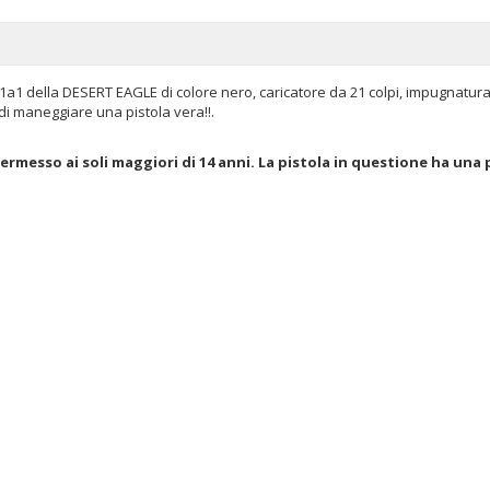
la 1a1 della DESERT EAGLE di colore nero, caricatore da 21 colpi, impugnatur
i maneggiare una pistola vera!!.
permesso ai soli maggiori di 14 anni. La pistola in questione ha una 