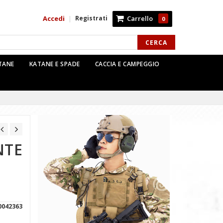
Accedi
Registrati
Carrello
|
0
CERCA
TTANE
KATANE E SPADE
CACCIA E CAMPEGGIO
NTE
0042363