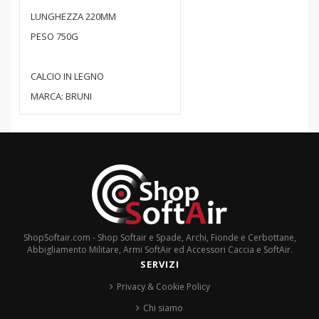
LUNGHEZZA 220MM
PESO 750G
CALCIO IN LEGNO
MARCA: BRUNI
ShopSoftair.com - Shop Softair e Spade, Archi, Fionde e Cerbottane,
Abbigliamento Militare, Armi SoftAir ed Accessori Caccia e SoftAir.
SERVIZI
Privacy & Cookie Policy
Chi siamo