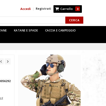
Accedi
Registrati
Carrello
|
0
CERCA
TTANE
KATANE E SPADE
CACCIA E CAMPEGGIO
0056292
LE