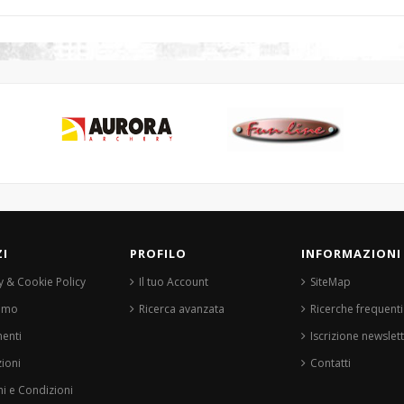
ZI
PROFILO
INFORMAZIONI
y & Cookie Policy
Il tuo Account
SiteMap
iamo
Ricerca avanzata
Ricerche frequenti
enti
Iscrizione newslet
ioni
Contatti
i e Condizioni