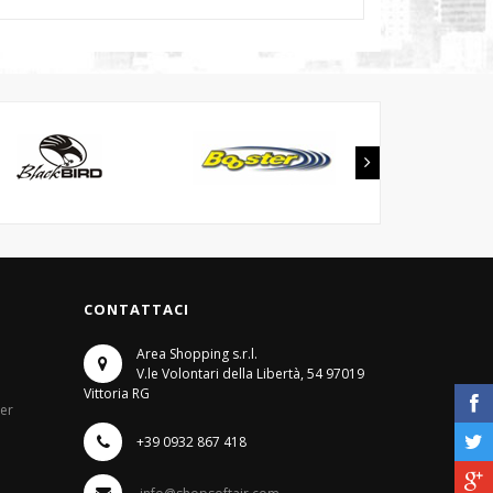
CONTATTACI
Area Shopping s.r.l.
V.le Volontari della Libertà, 54
97019
Vittoria RG
ter
+39 0932 867 418