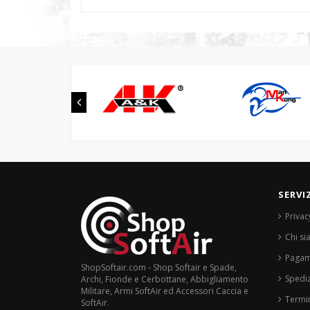
SERVI
Privac
Chi s
Pagam
ShopSoftair.com - Shop Softair e Spade,
Spediz
Archi, Fionde e Cerbottane, Abbigliamento
Militare, Armi SoftAir ed Accessori Caccia e
Termin
SoftAir.