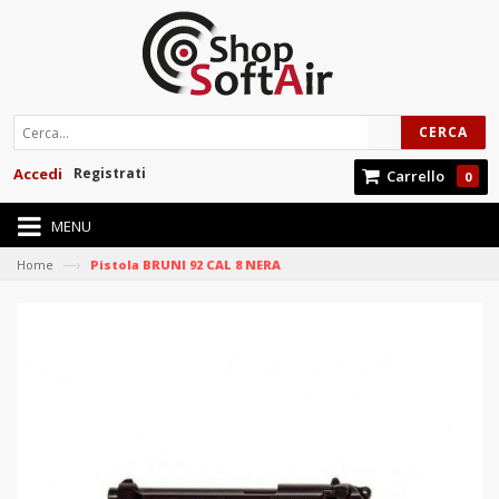
CERCA
Accedi
Registrati
Carrello
0
MENU
—›
Home
Pistola BRUNI 92 CAL 8 NERA