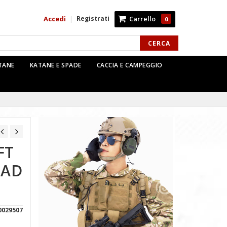
Accedi
Registrati
Carrello
|
0
CERCA
TTANE
KATANE E SPADE
CACCIA E CAMPEGGIO
FT
PAD
0029507