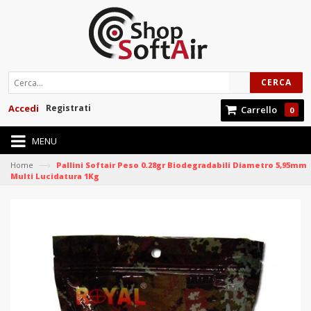
CERCA
Accedi
Registrati
Carrello
0
MENU
—›
Home
Pallini Softair Peso 0.28gr Biodegradabili Diametro 5,95mm
Multi Lucidatura 1Kg