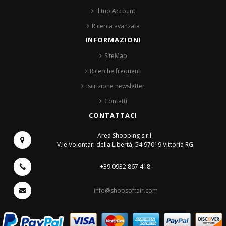
Il tuo Account
Ricerca avanzata
INFORMAZIONI
SiteMap
Ricerche frequenti
Iscrizione newsletter
Contatti
CONTATTACI
Area Shopping s.r.l.
V.le Volontari della Libertà, 54
97019 Vittoria RG
+39 0932 867 418
info@shopsoftair.com