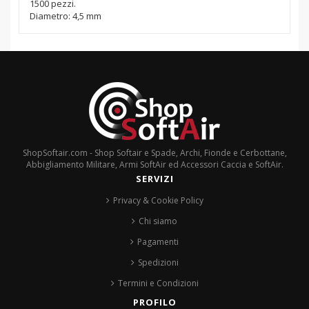
1500 pezzi.
Diametro: 4,5 mm
ShopSoftair.com - Shop Softair e Spade, Archi, Fionde e Cerbottane,
Abbigliamento Militare, Armi SoftAir ed Accessori Caccia e SoftAir.
SERVIZI
Privacy & Cookie Policy
Chi siamo
Pagamenti
Spedizioni
Termini e Condizioni
PROFILO