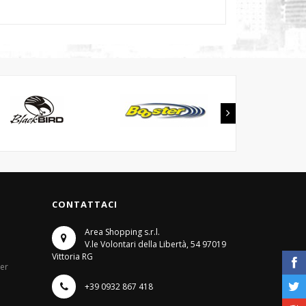
CONTATTACI
Area Shopping s.r.l.
V.le Volontari della Libertà, 54
97019
Vittoria RG
ter
+39 0932 867 418