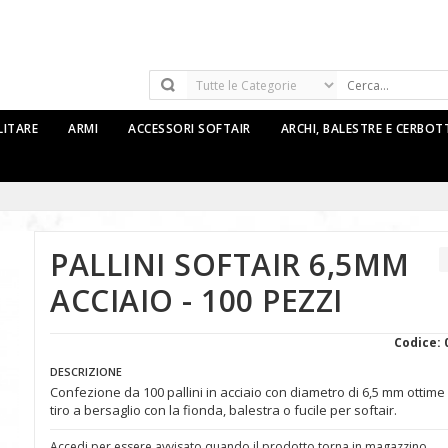
LITARE
ARMI
ACCESSORI SOFTAIR
ARCHI, BALESTRE E CERBO
PALLINI SOFTAIR 6,5MM
ACCIAIO - 100 PEZZI
Codice: 
DESCRIZIONE
Confezione da 100 pallini in acciaio con diametro di 6,5 mm ottime 
tiro a bersaglio con la fionda, balestra o fucile per softair.
Accedi per essere avvisato quando il prodotto torna in magazzino.