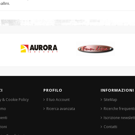
llini.
ZI
PROFILO
INFORMAZIONI
y & Cookie Policy
Il tuo Account
SiteMap
iamo
Ricerca avanzata
Ricerche frequenti
enti
Iscrizione newslet
ioni
Contatti