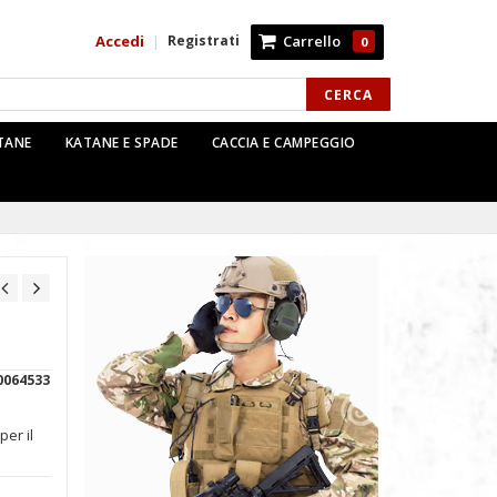
Accedi
Registrati
Carrello
|
0
CERCA
TTANE
KATANE E SPADE
CACCIA E CAMPEGGIO
0064533
per il