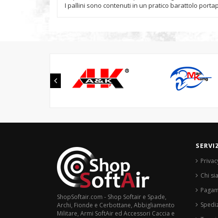
I pallini sono contenuti in un pratico barattolo portapa
SERVI
Privac
Chi s
Pagam
ShopSoftair.com - Shop Softair e Spade,
Spediz
Archi, Fionde e Cerbottane, Abbigliamento
Militare, Armi SoftAir ed Accessori Caccia e