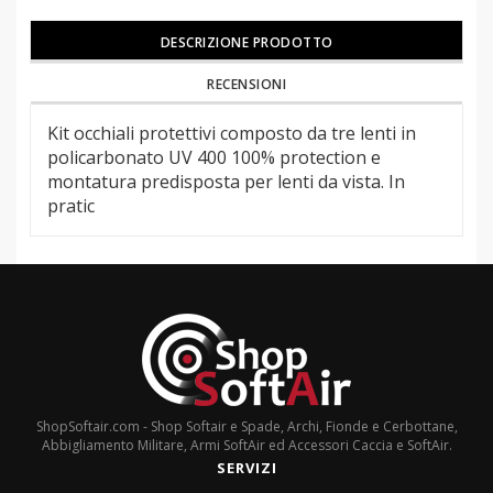
DESCRIZIONE PRODOTTO
RECENSIONI
Kit occhiali protettivi composto da tre lenti in
policarbonato UV 400 100% protection e
montatura predisposta per lenti da vista. In
pratic
ShopSoftair.com - Shop Softair e Spade, Archi, Fionde e Cerbottane,
Abbigliamento Militare, Armi SoftAir ed Accessori Caccia e SoftAir.
SERVIZI