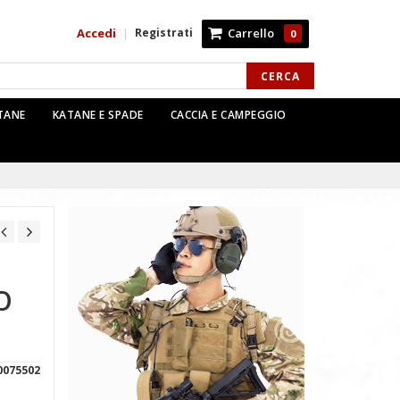
Accedi
Registrati
Carrello
|
0
CERCA
TTANE
KATANE E SPADE
CACCIA E CAMPEGGIO
O
0075502