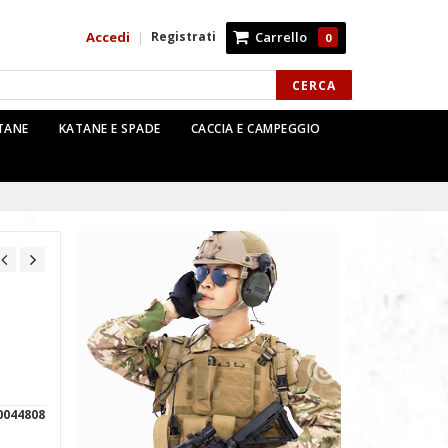
Accedi
Registrati
Carrello
|
0
CERCA
TTANE
KATANE E SPADE
CACCIA E CAMPEGGIO
0044808