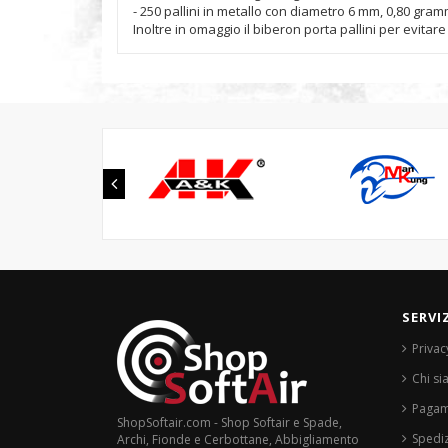
- 250 pallini in metallo con diametro 6 mm, 0,80 gramm
Inoltre in omaggio il biberon porta pallini per evitare
SERVI
Privac
Chi s
Pagam
ShopSoftair.com - Shop Softair e Spade,
Spediz
Archi, Fionde e Cerbottane, Abbigliamento