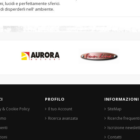
i, lucidi e perfettamente sferici.
 di disperderli nell' ambiente.
ZI
PROFILO
INFORMAZIONI
y & Cookie Policy
Il tuo Account
SiteMap
iamo
Ricerca avanzata
Ricerche frequenti
enti
Iscrizione newslet
ioni
Contatti