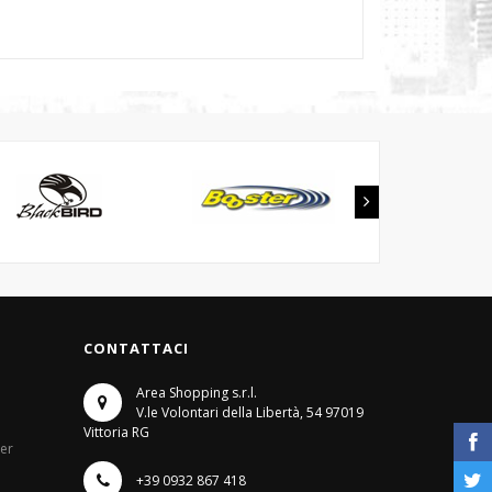
CONTATTACI
Area Shopping s.r.l.
V.le Volontari della Libertà, 54
97019
Vittoria RG
ter
+39 0932 867 418