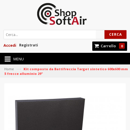
CERCA
Accedi
Registrati
Carrello
0
MENU
—›
Home
Kit composto da Battifreccia Target sintetico 600x600 mm
5 frecce alluminio 29"