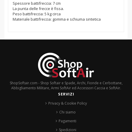
Spessore battifreccia: 7 cm
La punta delle frecce è fissa.
Peso battifreccia: 5 kg circa
Materiale battifreccia: gomma e schiuma sintetica
ShopSoftair.com - Shop Softair e Spade, Archi, Fionde e Cerbottane,
Abbigliamento Militare, Armi SoftAir ed Accessori Caccia e SoftAir.
SERVIZI
Privacy & Cookie Policy
Chi siamo
Pagamenti
Spedizioni