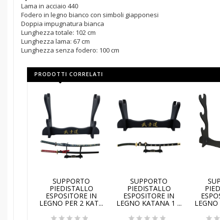
Lama in acciaio 440
Fodero in legno bianco con simboli giapponesi
Doppia impugnatura bianca
Lunghezza totale: 102 cm
Lunghezza lama: 67 cm
Lunghezza senza fodero: 100 cm
PRODOTTI CORRELATI
AGGIUNGI AL
AGGIUNGI AL
AGG
SUPPORTO
SUPPORTO
SU
CARRELLO
CARRELLO
CA
PIEDISTALLO
PIEDISTALLO
PIE
ESPOSITORE IN
ESPOSITORE IN
ESPO
LEGNO PER 2 KAT...
LEGNO KATANA 1 ...
LEGNO P