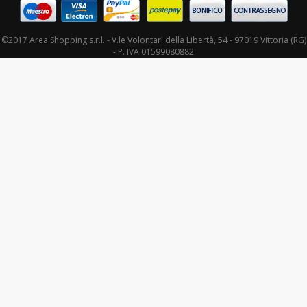
©2017 Area Shopping s.r.l. -
V.le Volontari della Libertà, 54
- 97019 Vittoria (RG)
- P. IVA 01599080882