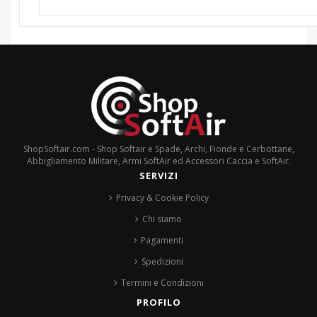
ShopSoftair.com - Shop Softair e Spade, Archi, Fionde e Cerbottane,
Abbigliamento Militare, Armi SoftAir ed Accessori Caccia e SoftAir.
SERVIZI
Privacy & Cookie Policy
Chi siamo
Pagamenti
Spedizioni
Termini e Condizioni
PROFILO