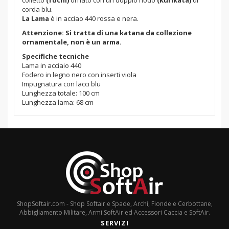
colletto
(fuchi)
ornato con un doppio nodo
(kurikata)
di
corda blu.
La Lama
è in acciao 440 rossa e nera.
Attenzione: Si tratta di una katana da collezione
ornamentale, non è un arma.
Specifiche tecniche
Lama in acciaio 440
Fodero in legno nero con inserti viola
Impugnatura con lacci blu
Lunghezza totale: 100 cm
Lunghezza lama: 68 cm
ShopSoftair.com - Shop Softair e Spade, Archi, Fionde e Cerbottane,
Abbigliamento Militare, Armi SoftAir ed Accessori Caccia e SoftAir.
SERVIZI