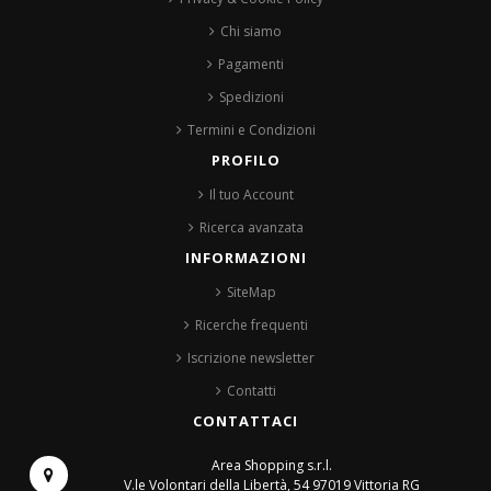
Chi siamo
Pagamenti
Spedizioni
Termini e Condizioni
PROFILO
Il tuo Account
Ricerca avanzata
INFORMAZIONI
SiteMap
Ricerche frequenti
Iscrizione newsletter
Contatti
CONTATTACI
Area Shopping s.r.l.
V.le Volontari della Libertà, 54
97019 Vittoria RG