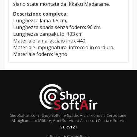
siano state montate da Ikkaku Madarame.
Descrizione completa:
Lunghezza lama: 65 cm.
Lunghezza spada senza fodero: 96 cm.
Lunghezza zanpakuto: 103 cm.
Materiale lama: acciaio inox 440.
Materiale impugnatura: intreccio in cordura.
Materiale fodero: legno
ShopSoftair.com - Shop Softair e Spade, Archi, Fionde e Cerbottane,
Abbigliamento Militare, Armi SoftAir ed Accessori Caccia e SoftAir.
SERVIZI
Privacy & Cookie Policy