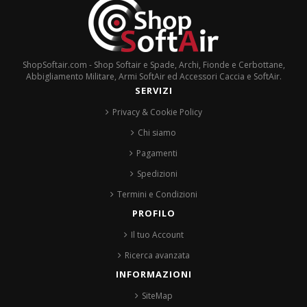
ShopSoftair.com - Shop Softair e Spade, Archi, Fionde e Cerbottane,
Abbigliamento Militare, Armi SoftAir ed Accessori Caccia e SoftAir.
SERVIZI
Privacy & Cookie Policy
Chi siamo
Pagamenti
Spedizioni
Termini e Condizioni
PROFILO
Il tuo Account
Ricerca avanzata
INFORMAZIONI
SiteMap