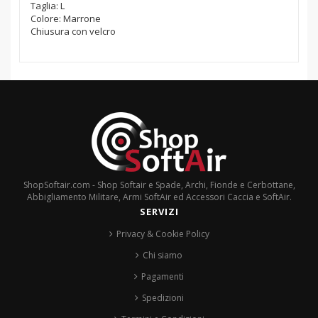
Taglia: L
Colore: Marrone
Chiusura con velcro
ShopSoftair.com - Shop Softair e Spade, Archi, Fionde e Cerbottane,
Abbigliamento Militare, Armi SoftAir ed Accessori Caccia e SoftAir.
SERVIZI
Privacy & Cookie Policy
Chi siamo
Pagamenti
Spedizioni