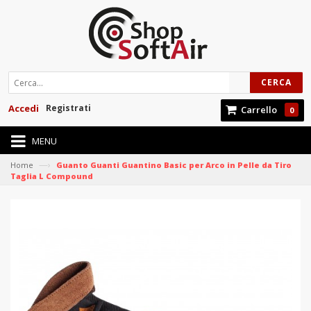
CERCA
Accedi
Registrati
Carrello
0
MENU
—›
Home
Guanto Guanti Guantino Basic per Arco in Pelle da Tiro
Taglia L Compound