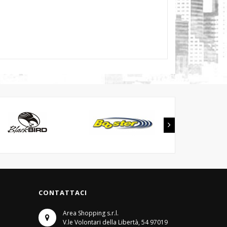
CONTATTACI
Area Shopping s.r.l.
V.le Volontari della Libertà, 54
97019