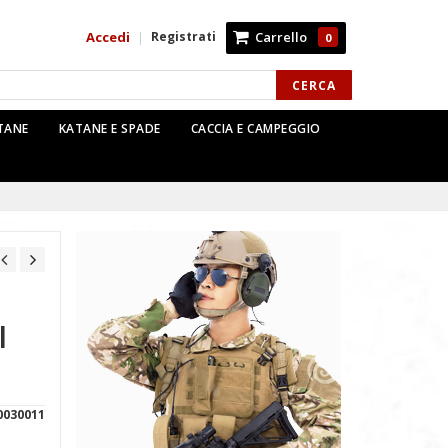
Accedi
Registrati
Carrello
|
0
CERCA
TTANE
KATANE E SPADE
CACCIA E CAMPEGGIO
I
0030011