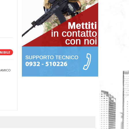
a
NIBILE
 AMICO