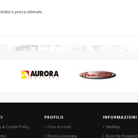
ilità e presa ottimale.
ZI
PROFILO
INFORMAZIONI
y & Cookie Policy
Il tuo Account
SiteMap
iamo
Ricerca avanzata
Ricerche frequenti