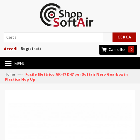
CERCA
Accedi
Registrati
Carrello
0
MENU
—›
Home
Fucile Elettrico AK-47 D47 per Softair Nero Gearbox in
Plastica Hop Up