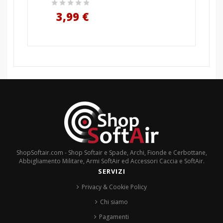
3,99 €
ShopSoftair.com - Shop Softair e Spade, Archi, Fionde e Cerbottane,
Abbigliamento Militare, Armi SoftAir ed Accessori Caccia e SoftAir.
SERVIZI
Privacy & Cookie Policy
Chi siamo
Pagamenti