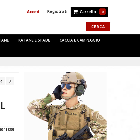
Accedi
Registrati
Carrello
|
0
CERCA
TTANE
KATANE E SPADE
CACCIA E CAMPEGGIO
L
0041839