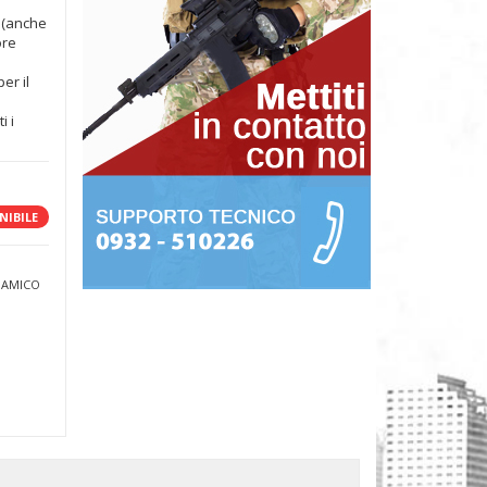
e (anche
ore
er il
i i
NIBILE
 AMICO