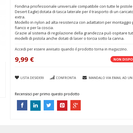
Fondina priofessionale universale compatibile con tutte le pistol
Desert Eagle) dotata di tasca laterale per il trasporto di un caricat
extra.
Modello in nylon ad alta resistenza con adattatori per montaggio p
fianco e per la coscia.
Grazie al sistema di regolazione della grandezza può ospitare tutt
modelli di pistola anche dotati di laser o torcia sotto la canna.
Accedi per essere avvisato quando il prodotto torna in magazzino.
9,99 €
NON DISPO
LISTA DESIDERI
CONFRONTA
MANDALO VIA EMAIL AD UN
Recensisci per primo questo prodotto