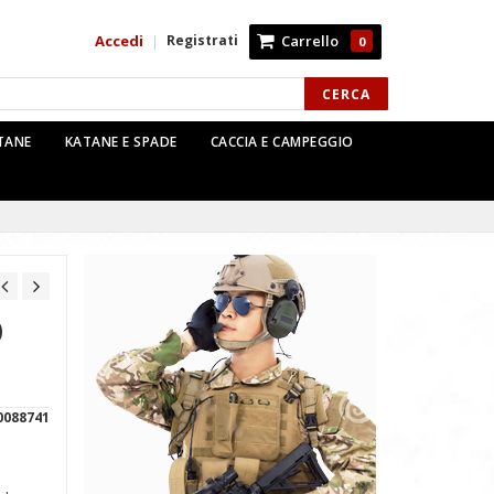
Accedi
Registrati
Carrello
|
0
CERCA
TTANE
KATANE E SPADE
CACCIA E CAMPEGGIO
O
0088741