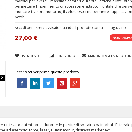
morbidi per avere il massimo comfort durante l'attività. Slitte later
permettere l'inserimento di accessori e attacco frontale che serv
montare il visore notturno, il velcro esterno permette l'applicazion
patch.
Accedi per essere avvisato quando il prodotto torna in magazzino.
27,00 €
NON DISPO
LISTA DESIDERI
CONFRONTA
MANDALO VIA EMAIL AD UN
Recensisci per primo questo prodotto
tilizzato dai militari o durante le partite di softair o paintaball. E' ideale
me ad esempio: torce, laser, illuminatori ir, distress market ecc..