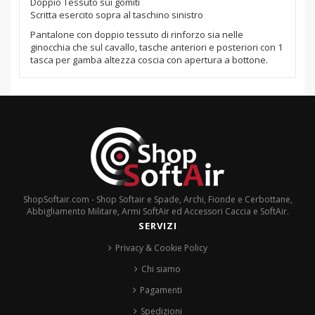
Doppio Tessuto sui gomiti
Scritta esercito sopra al taschino sinistro
Pantalone con doppio tessuto di rinforzo sia nelle
ginocchia che sul cavallo, tasche anteriori e posteriori con 1
tasca per gamba altezza coscia con apertura a bottone.
ShopSoftair.com - Shop Softair e Spade, Archi, Fionde e Cerbottane,
Abbigliamento Militare, Armi SoftAir ed Accessori Caccia e SoftAir.
SERVIZI
Privacy & Cookie Policy
Chi siamo
Pagamenti
Spedizioni