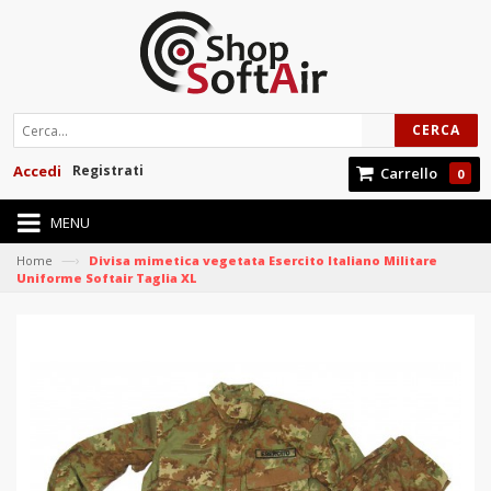
CERCA
Accedi
Registrati
Carrello
0
MENU
—›
Home
Divisa mimetica vegetata Esercito Italiano Militare
Uniforme Softair Taglia XL