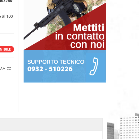
0032461
 al 100
NIBILE
 AMICO