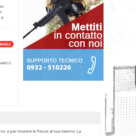
 in
er
 a
NIBILE
 AMICO
rco e per inserire le frecce al suo interno. La