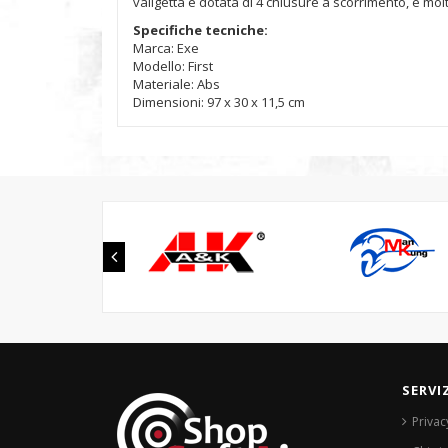
valigetta è dotata di 4 chiusure a scorrimento, è mo
Specifiche tecniche:
Marca: Exe
Modello: First
Materiale: Abs
Dimensioni: 97 x 30 x 11,5 cm
SERVI
Privac