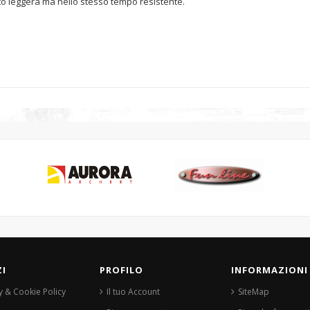
lto leggera ma nello stesso tempo resistente.
ZI
PROFILO
INFORMAZIONI
y & Cookie Policy
Il tuo Account
SiteMap