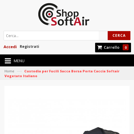
CERCA
Accedi
Registrati
Carrello
0
MENU
—›
Home
Custodia per Fucili Sacca Borsa Porta Caccia Softair
Vegetato Italiano