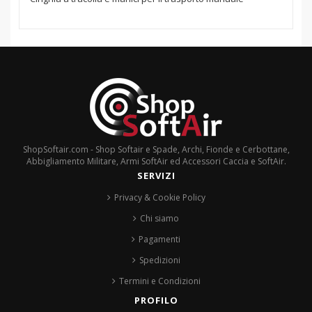
ShopSoftair.com - Shop Softair e Spade, Archi, Fionde e Cerbottane,
Abbigliamento Militare, Armi SoftAir ed Accessori Caccia e SoftAir.
SERVIZI
Privacy & Cookie Policy
Chi siamo
Pagamenti
Spedizioni
Termini e Condizioni
PROFILO