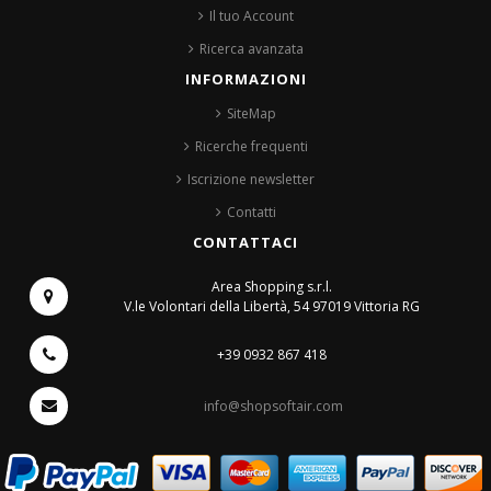
Il tuo Account
Ricerca avanzata
INFORMAZIONI
SiteMap
Ricerche frequenti
Iscrizione newsletter
Contatti
CONTATTACI
Area Shopping s.r.l.
V.le Volontari della Libertà, 54
97019 Vittoria RG
+39 0932 867 418
info@shopsoftair.com