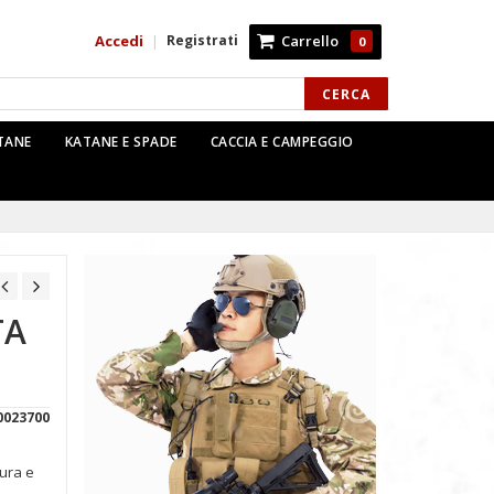
Accedi
Registrati
Carrello
|
0
CERCA
TTANE
KATANE E SPADE
CACCIA E CAMPEGGIO
TA
0023700
dura e