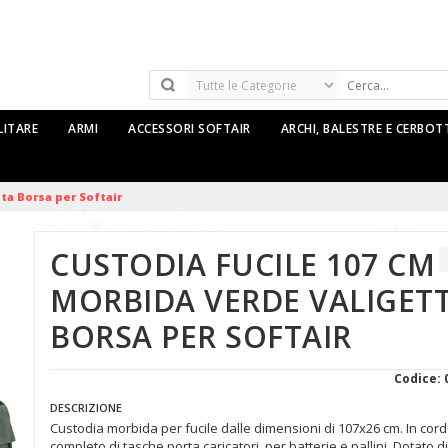
LITARE
ARMI
ACCESSORI SOFTAIR
ARCHI, BALESTRE E CERBO
ta Borsa per Softair
CUSTODIA FUCILE 107 CM
MORBIDA VERDE VALIGET
BORSA PER SOFTAIR
Codice: 
DESCRIZIONE
Custodia morbida per fucile dalle dimensioni di 107x26 cm. In cor
completo di tasche porta caricatori, per batterie e pallini. Dotato di