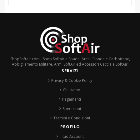
ShopSoftair.com - Shop Softair e Spade, Archi, Fionde e Cerbottane,
Abbigliamento Militare, Armi SoftAir ed Accessori Caccia e SoftAir.
SERVIZI
Privacy & Cookie Policy
Chi siamo
Pagamenti
Spedizioni
Termini e Condizioni
PROFILO
Il tuo Account