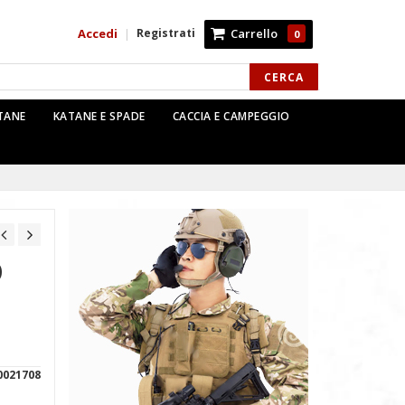
Accedi
Registrati
Carrello
|
0
CERCA
TTANE
KATANE E SPADE
CACCIA E CAMPEGGIO
O
0021708