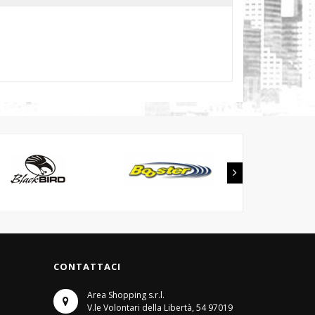
CONTATTACI
Area Shopping s.r.l.
V.le Volontari della Libertà, 54
97019