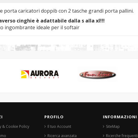
he porta caricatori doppib
con 2 tasche grandi porta pallini.
verso cinghie è adattabile dalla s alla xl!!!
 ingombrante ideale per il softair
ZI
PROFILO
INFORMAZIONI
y & Cookie Policy
Il tuo Account
SiteMap
iamo
Ricerca avanzata
Ricerche frequenti