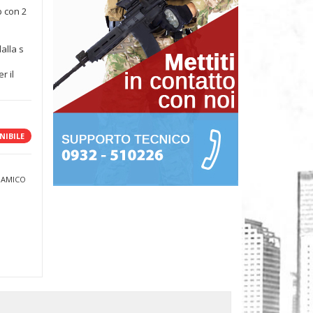
b con 2
alla s
r il
NIBILE
 AMICO