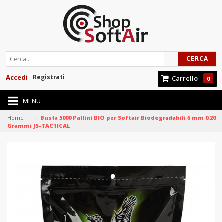
CERCA
Accedi
Registrati
Carrello
0
MENU
—›
Home
Busta 5000 Pallini BIO per Softair Biodegradabili 6 mm 0,20
Grammi JS-TACTICAL