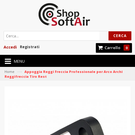
CERCA
Accedi
Registrati
Carrello
0
MENU
—›
Home
Appoggia Reggi Freccia Professionale per Arco Archi
Reggifreccia Tiro Rest