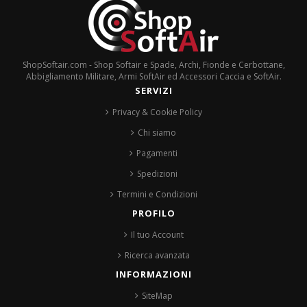
ShopSoftair.com - Shop Softair e Spade, Archi, Fionde e Cerbottane,
Abbigliamento Militare, Armi SoftAir ed Accessori Caccia e SoftAir.
SERVIZI
Privacy & Cookie Policy
Chi siamo
Pagamenti
Spedizioni
Termini e Condizioni
PROFILO
Il tuo Account
Ricerca avanzata
INFORMAZIONI
SiteMap