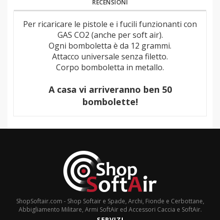
RECENSIONI
Per ricaricare le pistole e i fucili funzionanti con
GAS CO2 (anche per soft air).
Ogni bomboletta è da 12 grammi.
Attacco universale senza filetto.
Corpo bomboletta in metallo.
A casa vi arriveranno ben 50
bombolette!
ShopSoftair.com - Shop Softair e Spade, Archi, Fionde e Cerbottane,
Abbigliamento Militare, Armi SoftAir ed Accessori Caccia e SoftAir.
SERVIZI