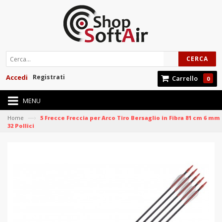
CERCA
Accedi
Registrati
Carrello
0
MENU
—›
Home
5 Frecce Freccia per Arco Tiro Bersaglio in Fibra 81 cm 6 mm
32 Pollici