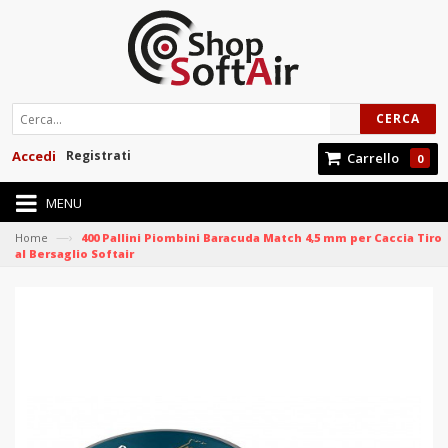
CERCA
Accedi
Registrati
Carrello
0
MENU
—›
Home
400 Pallini Piombini Baracuda Match 4,5 mm per Caccia Tiro
al Bersaglio Softair